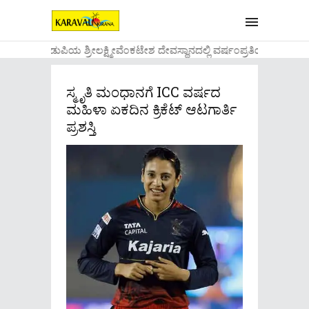
....ಉಡುಪಿಯ ಶ್ರೀಲಕ್ಷ್ಮೀವೆ೦ಕಟೇಶ ದೇವಸ್ಥಾನದಲ್ಲಿ ವರ್ಷ೦ಪ್ರತಿಯ ವಾಡಿಕೆ
ಸ್ಮೃತಿ ಮಂಧಾನಗೆ ICC ವರ್ಷದ
ಮಹಿಳಾ ಏಕದಿನ ಕ್ರಿಕೆಟ್ ಆಟಗಾರ್ತಿ
ಪ್ರಶಸ್ತಿ