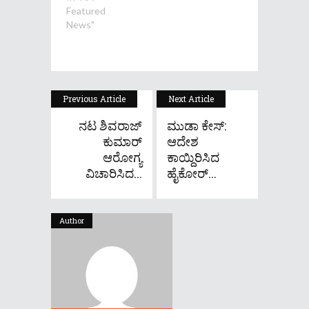
Featured
News"
Previous Article
Next Article
ನಟ ಶಿವರಾಜ್
ಮುಡಾ ಕೇಸ್:
ಕುಮಾರ್
ಆದೇಶ
ಆರೋಗ್ಯ
ಕಾಯ್ದಿರಿಸಿದ
ವಿಚಾರಿಸಿದ...
ಹೈಕೋರ್...
Author