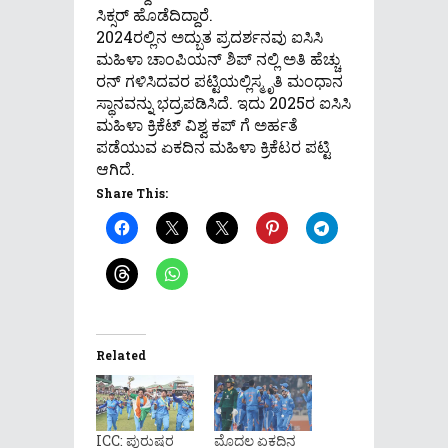
ಸಿಕ್ಸರ್ ಹೊಡೆದಿದ್ದಾರೆ.
2024ರಲ್ಲಿನ ಅದ್ಬುತ ಪ್ರದರ್ಶನವು ಐಸಿಸಿ
ಮಹಿಳಾ ಚಾಂಪಿಯನ್ ಶಿಪ್ ನಲ್ಲಿ ಅತಿ ಹೆಚ್ಚು
ರನ್ ಗಳಿಸಿದವರ ಪಟ್ಟಿಯಲ್ಲಿಸ್ಮೃತಿ ಮಂಧಾನ
ಸ್ಥಾನವನ್ನು ಭದ್ರಪಡಿಸಿದೆ. ಇದು 2025ರ ಐಸಿಸಿ
ಮಹಿಳಾ ಕ್ರಿಕೆಟ್ ವಿಶ್ವ ಕಪ್ ಗೆ ಅರ್ಹತೆ
ಪಡೆಯುವ ಏಕದಿನ ಮಹಿಳಾ ಕ್ರಿಕೆಟರ ಪಟ್ಟಿ
ಆಗಿದೆ.
Share This:
Related
ICC: ಪುರುಷರ
ಮೊದಲ ಏಕದಿನ