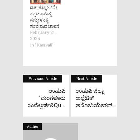
ದ.ಕ. ಜಿಲ್ಲಾ 27ನೇ
ಕನ್ನಡ ಸಾಹಿತ್ಯ
ಸಮ್ಮೇಳನಕ್ಕೆ
ಸಂಭ್ರಮದ ಚಾಲನೆ
February 21,
2025
In "Karavali"
Previous Article
Next Article
ಉಡುಪಿ
ಉಡುಪಿ ಜಿಲ್ಲಾ
"ಮ೦ಗಳೂರು
ಅಥ್ಲೆಟಿಕ್
ಜುವೆಲ್ಲರ್ಸ್&qu...
ಅಸೋಸಿಯೇಶನ್...
Author