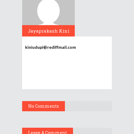
Jayaprakash Kini
kiniudupi@rediffmail.com
No Comments
Leave A Comment