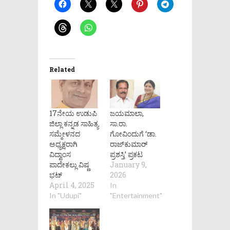
Related
17ನೇಯ ಉಡುಪಿ
ಜಯಮಾಲಾ,
ಜಿಲ್ಲಾ ಕನ್ನಡ ಸಾಹಿತ್ಯ
ಸಾ.ರಾ.
ಸಮ್ಮೇಳನದ
ಗೋವಿಂದುಗೆ ‘ಡಾ.
ಅಧ್ಯಕ್ಷರಾಗಿ
ರಾಜ್​ಕುಮಾರ್
ವಿದ್ವಾಂಸ
ಪ್ರಶಸ್ತಿ’ ಪ್ರಕಟ
ಪಾದೇಕಲ್ಲು ವಿಷ್ಣ
January 9,
ಭಟ್
2026
April 4, 2025
In
In "Udupi"
"Entertainment"