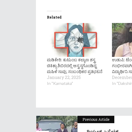
Related
ಮಡಿಕೇರಿ: ಕುಟುಂಬ ಕಲ್ಯಾಣ ಶಸ್ತ್ರ
ಉಡುಪಿ: ಟೆಂ
ಚಿಕಿತ್ಸಾ ಶಿಬಿರದಲ್ಲಿ ಅಸ್ವಸ್ಥಗೊಂಡಿದ್ದ
ಗಂಭೀರವಾಗಿ
ಮಹಿಳೆ ಸಾವು; ಸಂಬಂಧಿಕರ ಪ್ರತಿಭಟನೆ
ವಿದ್ಯಾರ್ಥಿನಿ 
January 22, 2025
December 
In "Karnataka"
In "Dakshi
Previous Article
ರಿಯಲ್ ಎಸ್ಟೇಟ್