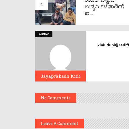
ಉದ್ಯಮಿಗಳ ಪಾರ್ಟಿಗೆ
ಕಾ...
Author
kiniudupi@redif
Jayaprakash Kini
No Comments
Leave A Comment