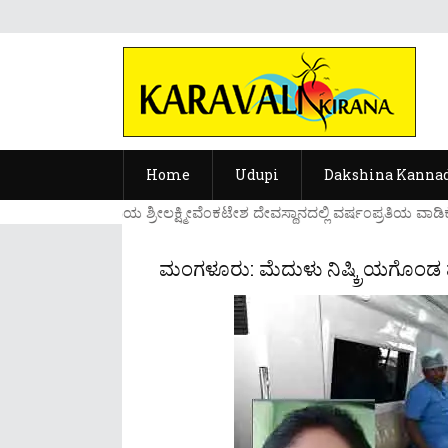
Home
Udupi
Dakshina Kanna
....ಉಡುಪಿಯ ಶ್ರೀಲಕ್ಷ್ಮೀವೆ೦ಕಟೇಶ ದೇವಸ್ಥಾನದಲ್ಲಿ ವರ್ಷ೦ಪ್ರತಿಯ ವಾಡಿಕ
ಮಂಗಳೂರು: ಮೆದುಳು ನಿಷ್ಕ್ರಿಯಗೊಂ