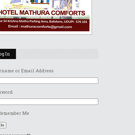
og In
rname or Email Address
sword
Remember Me
 In