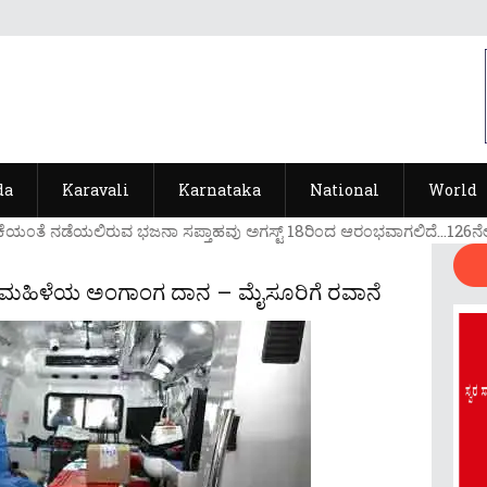
da
Karavali
Karnataka
National
World
ೆಯ೦ತೆ ನಡೆಯಲಿರುವ ಭಜನಾ ಸಪ್ತಾಹವು ಅಗಸ್ಟ್ 18ರಿ೦ದ ಆರ೦ಭವಾಗಲಿದೆ...126ನೇ ವರ್
ಡ ಮಹಿಳೆಯ ಅಂಗಾಂಗ ದಾನ – ಮೈಸೂರಿಗೆ ರವಾನೆ