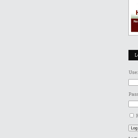
L
Use
Pas
Log