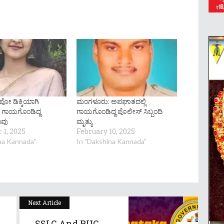
ಪೋ ಡಿಕ್ಕಿಯಾಗಿ
ಮಂಗಳೂರು: ಅಪಘಾತದಲ್ಲಿ
 ಗಾಯಗೊಂಡಿದ್ದ
ಗಾಯಗೊಂಡಿದ್ದ ಪೊಲೀಸ್ ಸಿಬ್ಬಂದಿ
ಸಾವು
ಮೃತ್ಯು
1, 2025
February 10, 2025
na Kannada"
In "Dakshina Kannada"
Next Article
SSLC And PUC