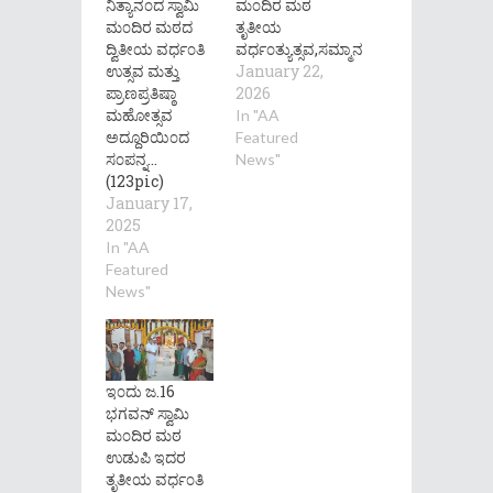
ನಿತ್ಯಾನ೦ದ ಸ್ವಾಮಿ
ಮ೦ದಿರ ಮಠ
ಮ೦ದಿರ ಮಠದ
ತೃತೀಯ
ದ್ವಿತೀಯ ವರ್ಧ೦ತಿ
ವರ್ಧ೦ತ್ಯುತ್ಸವ,ಸಮ್ಮಾನ
ಉತ್ಸವ ಮತ್ತು
January 22,
ಪ್ರಾಣಪ್ರತಿಷ್ಠಾ
2026
ಮಹೋತ್ಸವ
In "AA
ಅದ್ದೂರಿಯಿ೦ದ
Featured
ಸ೦ಪನ್ನ…
News"
(123pic)
January 17,
2025
In "AA
Featured
News"
ಇ೦ದು ಜ.16
ಭಗವನ್ ಸ್ವಾಮಿ
ಮ೦ದಿರ ಮಠ
ಉಡುಪಿ ಇದರ
ತೃತೀಯ ವರ್ಧ೦ತಿ