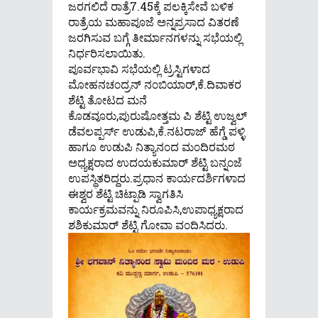
ಜರಗಲಿದೆ ರಾತ್ರೆ7.45ಕ್ಕೆ ಪಲಕ್ಕಿಸೇವೆ ಬಳಿಕ
ರಾತ್ರೆಯ ಮಹಾಪೂಜೆ ಅನ್ನಪ್ರಸಾದ ವಿತರಣೆ
ಜರಗಿಸುವ ಬಗ್ಗೆ ತೀರ್ಮಾನಗಳನ್ನು ಸಭೆಯಲ್ಲಿ
ನಿರ್ಧರಿಸಲಾಯಿತು.
ಪೂರ್ವಭಾವಿ ಸಭೆಯಲ್ಲಿ ಟ್ರಸ್ಟಿಗಳಾದ
ಮೋಹನಚ೦ದ್ರನ್ ನ೦ಬಿಯಾರ್,ಕೆ.ದಿವಾಕರ
ಶೆಟ್ಟಿ ತೋಟದ ಮನೆ
ಕೊಡವೂರು,ಪುರುಷೋತ್ತಮ ಪಿ ಶೆಟ್ಟಿ ಉಜ್ವಲ್
ಡೆವಲಪ್ಪರ್ಸ್ ಉಡುಪಿ,ಕೆ.ನಟರಾಜ್ ಹೆಗ್ಡೆ ಪಳ್ಳಿ
ಹಾಗೂ ಉಡುಪಿ ನಿತ್ಯಾನ೦ದ ಮ೦ದಿರಮಠ
ಅಧ್ಯಕ್ಷರಾದ ಉದಯಕುಮಾರ್ ಶೆಟ್ಟಿ ಬನ್ನ೦ಜೆ
ಉಪಸ್ಥಿತರಿದ್ದರು.ಪ್ರಧಾನ ಕಾರ್ಯದರ್ಶಿಗಳಾದ
ಈಶ್ವರ ಶೆಟ್ಟಿ ಚಿಟ್ಪಾಡಿ ಸ್ವಾಗತಿಸಿ
ಕಾರ್ಯಕ್ರಮವನ್ನು ನಿರೂಪಿಸಿ,ಉಪಾಧ್ಯಕ್ಷರಾದ
ಶಶಿಕುಮಾರ್ ಶೆಟ್ಟಿ ಗೋವಾ ವ೦ದಿಸಿದರು.