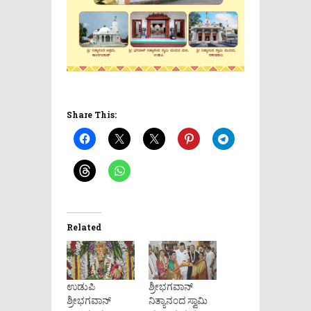
Share This:
Related
ಉಡುಪಿ
ಶ್ರೀಭಗವಾನ್
ಶ್ರೀಭಗವಾನ್
ನಿತ್ಯಾನ೦ದ ಸ್ವಾಮಿ