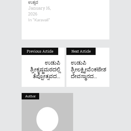
ಉತ್ಸವ
January 16,
2026
In "Karavali"
Previous Article
Next Article
ಉಡುಪಿ
ಉಡುಪಿ
ಶ್ರೀಕೃಷ್ಣಮಠದಲ್ಲಿ
ಶ್ರೀಲಕ್ಷ್ಮೀವೆ೦ಕಟೇಶ
ತೆಪ್ಪೋತ್ಸವದ...
ದೇವಸ್ಥಾನದ...
Author