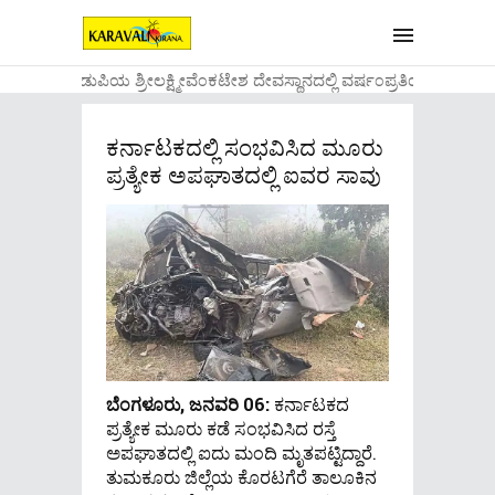
....ಉಡುಪಿಯ ಶ್ರೀಲಕ್ಷ್ಮೀವೆ೦ಕಟೇಶ ದೇವಸ್ಥಾನದಲ್ಲಿ ವರ್ಷ೦ಪ್ರತಿಯ ವಾಡಿಕೆ
ಕರ್ನಾಟಕದಲ್ಲಿ ಸಂಭವಿಸಿದ ಮೂರು
ಪ್ರತ್ಯೇಕ ಅಪಘಾತದಲ್ಲಿ ಐವರ ಸಾವು
ಬೆಂಗಳೂರು, ಜನವರಿ 06:
ಕರ್ನಾಟಕದ
ಪ್ರತ್ಯೇಕ ಮೂರು ಕಡೆ ಸಂಭವಿಸಿದ ರಸ್ತೆ
ಅಪಘಾತದಲ್ಲಿ ಐದು ಮಂದಿ ಮೃತಪಟ್ಟಿದ್ದಾರೆ.
ತುಮಕೂರು ಜಿಲ್ಲೆಯ ಕೊರಟಗೆರೆ ತಾಲೂಕಿನ