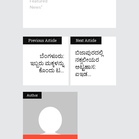
Featured
News"
Previous Article
Next Article
ಬಿಜಾಪುರದಲ್ಲಿ
ಬೆಂಗಳೂರು:
ನಕ್ಸಲೀಯರ
ಇಬ್ಬರು ಮಕ್ಕಳನ್ನು
ಅಟ್ಟಹಾಸ:
ಕೊಂದು ಟ...
ಐಇಡ...
Author