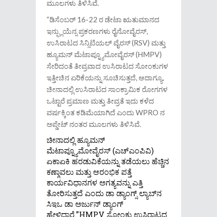
ಮೂಲಗಳು ತಿಳಿಸಿವೆ.
“ಡಿಸೆಂಬರ್ 16-22 ರ ಡೇಟಾ ಋತುಮಾನದ
ಇನ್ಫ್ಲುಯೆನ್ಸ ಪ್ರಕರಣಗಳು ರೈನೋವೈರಸ್,
ಉಸಿರಾಟದ ಸಿನ್ಸಿಟಿಯಲ್ ವೈರಸ್ (RSV) ಮತ್ತು
ಹ್ಯೂಮನ್ ಮೆಟಾಪ್ನ್ಯೂಮೋವೈರಸ್ (HMPV)
ಸೇರಿದಂತೆ ತೀವ್ರವಾದ ಉಸಿರಾಟದ ಸೋಂಕುಗಳ
ಇತ್ತೀಚಿನ ಏರಿಕೆಯನ್ನು ಸೂಚಿಸುತ್ತದೆ, ಆದಾಗ್ಯೂ,
ಚೀನಾದಲ್ಲಿ ಉಸಿರಾಟದ ಸಾಂಕ್ರಾಮಿಕ ರೋಗಗಳ
ಒಟ್ಟಾರೆ ಪ್ರಮಾಣ ಮತ್ತು ತೀವ್ರತೆ ಇದು ಕಳೆದ
ವರ್ಷಕ್ಕಿಂತ ಕಡಿಮೆಯಾಗಿದೆ ಎಂದು WPRO ನ
ಅಪ್ಡೇಟ್ ನಂತರ ಮೂಲಗಳು ತಿಳಿಸಿವೆ.
ಚೀನಾದಲ್ಲಿ ಹ್ಯೂಮನ್
ಮೆಟಾಪ್ನ್ಯೂಮೋವೈರಸ್ (ಎಚ್‌ಎಂಪಿವಿ)
ಏಕಾಏಕಿ ಹರಡುವಿಕೆಯನ್ನು ತಡೆಯಲು ಹೆಚ್ಚಿನ
ಕಣ್ಗಾವಲು ಮತ್ತು ಆರಂಭಿಕ ಪತ್ತೆ
ಕಾರ್ಯವಿಧಾನಗಳ ಅಗತ್ಯವನ್ನು ಎತ್ತಿ
ತೋರಿಸುತ್ತದೆ ಎಂದು ಡಾ ಡ್ಯಾಂಗ್ಸ್ ಲ್ಯಾಬ್‌ನ
ಸಿಇಒ ಡಾ ಅರ್ಜುನ್ ಡ್ಯಾಂಗ್
ಹೇಳಿದ್ದಾರೆ.”HMPV ಸೋಂಕು ಉಸಿರಾಟದ