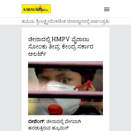
....ಉಡುಪಿಯ ಶ್ರೀಲಕ್ಷ್ಮೀವೆ೦ಕಟೇಶ ದೇವಸ್ಥಾನದಲ್ಲಿ ವರ್ಷ೦ಪ್ರತಿಯ ವಾಡಿಕ
ಚೀನಾದಲ್ಲಿ HMPV ವೈರಾಣು
ಸೋಂಕು ತೀವ್ರ: ಕೇಂದ್ರ ಸರ್ಕಾರ
ಅಲರ್ಟ್
ಬೀಜಿಂಗ್:
ಚೀನಾದಲ್ಲಿ ವೇಗವಾಗಿ
ಹರಡುತ್ತಿರುವ ಹ್ಯೂಮನ್