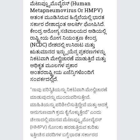
ಮೆಟಾಪ್ನ್ಯೂಮೊವೈರಸ್ (human
Metapneumovirus Or HMPV)
ಆತಂಕ ಮೂಡಿಸಿರುವ ಹಿನ್ನೆಲೆಯಲ್ಲಿ ಭಾರತ
ಸರ್ಕಾರ ದೇಶಾದ್ಯಂತ ಅಲರ್ಟ್ ಘೋಷಿಸಿದೆ.
ಕೇಂದ್ರ ಆರೋಗ್ಯ ಸಚಿವಾಲಯದ ಅಡಿಯಲ್ಲಿ
ರಾಷ್ಟ್ರೀಯ ರೋಗ ನಿಯಂತ್ರಣ ಕೇಂದ್ರ
(NCDC) ದೇಶದಲ್ಲಿ ಉಸಿರಾಟ ಮತ್ತು
ಋತುಮಾನದ ಇನ್ಫ್ಲುಯೆನ್ಸ ಪ್ರಕರಣಗಳನ್ನು
ನಿಕಟವಾಗಿ ಮೇಲ್ವಿಚಾರಣೆ ಮಾಡುತ್ತಿದೆ ಮತ್ತು
ಅಧಿಕೃತ ಮೂಲಗಳ ಪ್ರಕಾರ
ಅಂತರರಾಷ್ಟ್ರೀಯ ಏಜೆನ್ಸಿಗಳೊಂದಿಗೆ
ಸಂಪರ್ಕದಲ್ಲಿದೆ.
“ನಾವು ಪರಿಸ್ಥಿತಿಯನ್ನು ನಿಕಟವಾಗಿ ಮೇಲ್ವಿಚಾರಣೆ
ಮಾಡುವುದನ್ನು ಮುಂದುವರಿಸುತ್ತೇವೆ.
ಮಾಹಿತಿಯನ್ನು ಪರಿಶೀಲಿಸುತ್ತಿದ್ದೇವೆ ಮತ್ತು ಅದಕ್ಕೆ
ಅನುಗುಣವಾಗಿ ಕ್ರಮ ಕೈಗೊಳ್ಳುತ್ತೇವೆ” ಎಂದು
ಚೀನಾದಲ್ಲಿ ಮಾನವ ಮೆಟಾಪ್ನ್ಯೂಮೋವೈರಸ್
(HMPV) ಸೋಂಕು ಹರಡುತ್ತಿರುವ ಕುರಿತು
ಇತ್ತೀಚಿನ ವರದಿಗಳ ಬಗ್ಗೆ ಭಾರತ ಸರ್ಕಾರದ