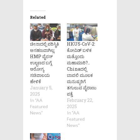
Related
ಚೀನಾದಲ್ಲಿ ಪರಿಸ್ಥಿತಿ
HKU5-CoV-2:
ಅಸಹಜವಾಗಿಲ್ಲ:
ಕೋವಿಡ್ ಬಳಿಕ
HMP ವೈರಸ್
ಮತ್ತೊಂದು
ಉಲ್ಭಣದ ಬಗ್ಗೆ
ಮಹಾಮಾರಿ?..
ಆರೋಗ್ಯ
Chinaದಲ್ಲಿ
ಸಚಿವಾಲಯ
ಬಾವಲಿ ಮೂಲಕ
ಹೇಳಿಕೆ
ಮನುಷ್ಯರಿಗೆ
January 5,
ತಗುಲುವ ವೈರಾಣು
2025
ಪತ್ತೆ
February 22,
In "AA
2025
Featured
News"
In "AA
Featured
News"