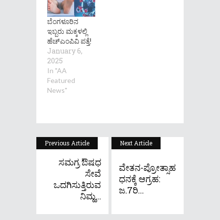
ಬೆಂಗಳೂರಿನ
ಇಬ್ಬರು ಮಕ್ಕಳಲ್ಲಿ
ಹೆಚ್‌ಎಂಪಿವಿ ಪತ್ತೆ!
January 6,
2025
In "AA
Featured
News"
Previous Article
Next Article
ಸಮಗ್ರ ಔಷಧ
ವೇತನ-ಪ್ರೋತ್ಸಾಹ
ಸೇವೆ
ಧನಕ್ಕೆ ಆಗ್ರಹ:
ಒದಗಿಸುತ್ತಿರುವ
ಜ.7ರಿ...
ನಿಮ್ಹ...