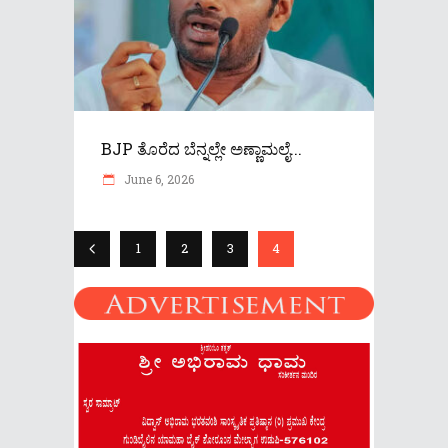
BJP ತೊರೆದ ಬೆನ್ನಲ್ಲೇ ಅಣ್ಣಾಮಲೈ...
June 6, 2026
1
2
3
4