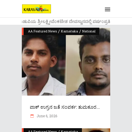
....ಉಡುಪಿಯ ಶ್ರೀಲಕ್ಷ್ಮೀವೆ೦ಕಟೇಶ ದೇವಸ್ಥಾನದಲ್ಲಿ ವರ್ಷ೦ಪ್ರತಿಯ ವಾಡಿ
/
/
AA Featured News
Karnataka
National
ಪಾಕ್ ಉಗ್ರನ ಜತೆ ಸಂಪರ್ಕ: ತುಮಕೂರ...
June 6, 2026
/
AA Featured News
Karnataka