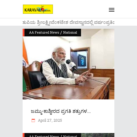
....ಉಡುಪಿಯ ಶ್ರೀಲಕ್ಷ್ಮೀವೆ೦ಕಟೇಶ ದೇವಸ್ಥಾನದಲ್ಲಿ ವರ್ಷ೦ಪ್ರತಿಯ ವಾಡಿಕೆ
/
AA Featured News
National
ಜಮ್ಮು-ಕಾಶ್ಮೀರದ ಪ್ರಗತಿ ಶತ್ರುಗಳ...
April 27, 2025
/
AA Featured News
National