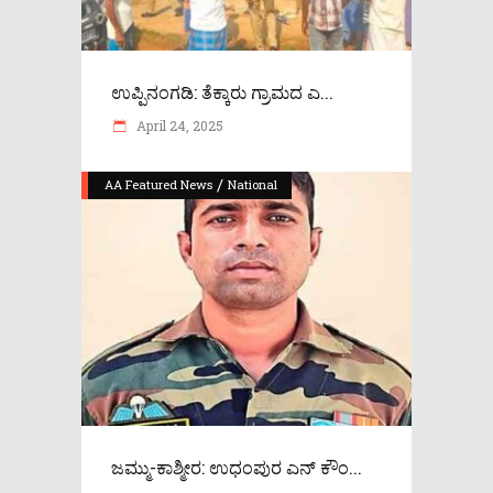
ಉಪ್ಪಿನಂಗಡಿ: ತೆಕ್ಕಾರು ಗ್ರಾಮದ ಎ...
April 24, 2025
/
AA Featured News
National
ಜಮ್ಮು-ಕಾಶ್ಮೀರ: ಉಧಂಪುರ ಎನ್ ಕೌಂ...