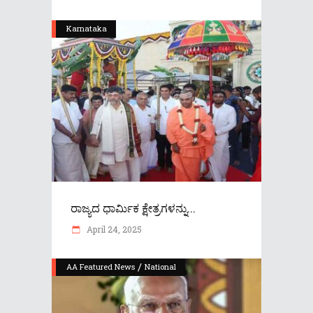
Karnataka
ರಾಜ್ಯದ ಧಾರ್ಮಿಕ ಕ್ಷೇತ್ರಗಳನ್ನು...
April 24, 2025
/
AA Featured News
National