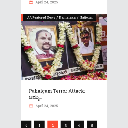
April 24, 2025
/
/
AA Featured News
Karnataka
National
Pahalgam Terror Attack:
ಜಮ್ಮು...
April 24, 2025
1
2
3
4
5