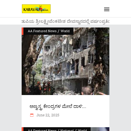
....ಉಡುಪಿಯ ಶ್ರೀಲಕ್ಷ್ಮೀವೆ೦ಕಟೇಶ ದೇವಸ್ಥಾನದಲ್ಲಿ ವರ್ಷ೦ಪ್ರತಿಯ ವಾಡಿಕೆ
/
AA Featured News
World
ಅಣ್ವಸ್ತ್ರ ಕೇಂದ್ರಗಳ ಮೇಲೆ ದಾಳಿ:...
June 22, 2025
/
/
AA Featured News
National
World