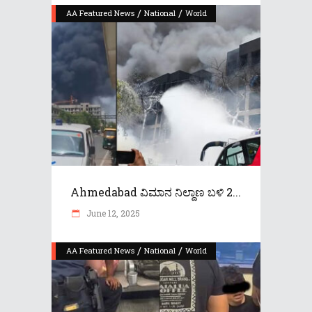
/
/
AA Featured News
National
World
Ahmedabad ವಿಮಾನ ನಿಲ್ದಾಣ ಬಳಿ 2...
June 12, 2025
/
/
AA Featured News
National
World