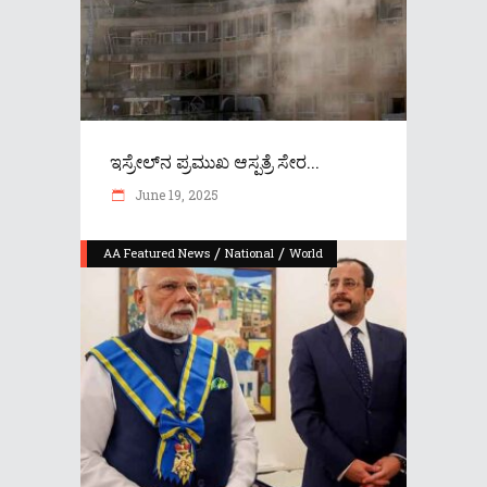
ಇಸ್ರೇಲ್‌ನ ಪ್ರಮುಖ ಆಸ್ಪತ್ರೆ ಸೇರ...
June 19, 2025
/
/
AA Featured News
National
World