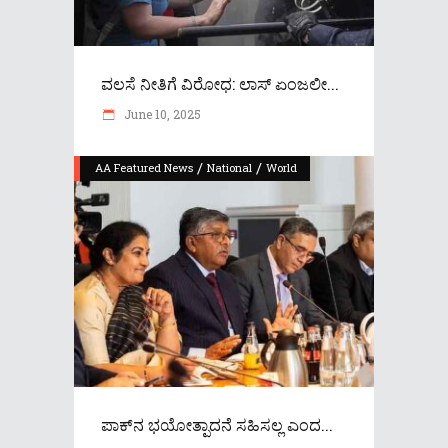
ವಲಸೆ ನೀತಿಗೆ ವಿರೋಧ: ಲಾಸ್ ಏಂಜಲೀ...
June 10, 2025
/
/
AA Featured News
National
World
ಪಾಕ್‌ನ ಭಯೋತ್ಪಾದನೆ ಸಹಿಸಲ್ಲ ಎಂದ...