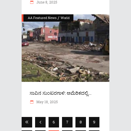
June 8, 2025
/
AA Featured News
World
ಸಾವಿನ ಸುಂಟರಗಾಳಿ: ಅಮೆರಿಕದಲ್ಲಿ...
May 18, 2025
6
7
8
9