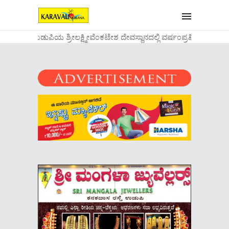
....ಉಡುಪಿಯ ಶ್ರೀಲಕ್ಷ್ಮೀವೆ೦ಕಟೇಶ ದೇವಸ್ಥಾನದಲ್ಲಿ ವರ್ಷ೦ಪ್ರತಿಯ ವಾಡಿ