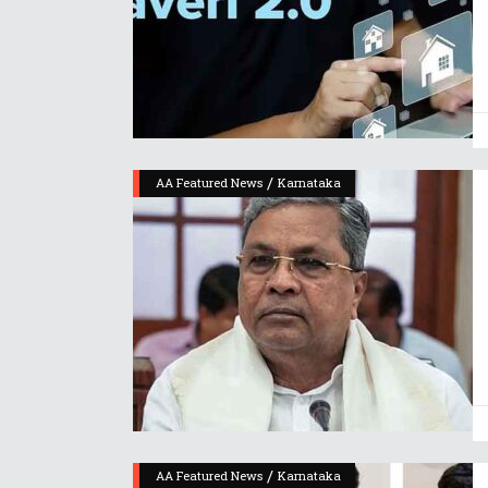
/
AA Featured News
Karnataka
/
AA Featured News
Karnataka