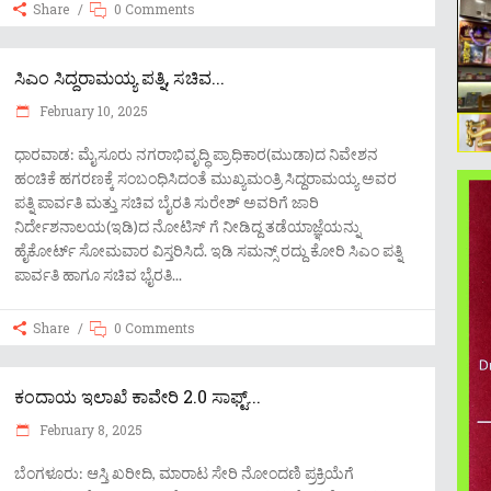
Share
0 Comments
ಸಿಎಂ ಸಿದ್ದರಾಮಯ್ಯ ಪತ್ನಿ, ಸಚಿವ...
February 10, 2025
ಧಾರವಾಡ: ಮೈಸೂರು ನಗರಾಭಿವೃದ್ಧಿ ಪ್ರಾಧಿಕಾರ(ಮುಡಾ)ದ ನಿವೇಶನ
ಹಂಚಿಕೆ ಹಗರಣಕ್ಕೆ ಸಂಬಂಧಿಸಿದಂತೆ ಮುಖ್ಯಮಂತ್ರಿ ಸಿದ್ದರಾಮಯ್ಯ ಅವರ
ಪತ್ನಿ ಪಾರ್ವತಿ ಮತ್ತು ಸಚಿವ ಬೈರತಿ ಸುರೇಶ್ ಅವರಿಗೆ ಜಾರಿ
ನಿರ್ದೇಶನಾಲಯ(ಇಡಿ)ದ ನೋಟಿಸ್​ ಗೆ ನೀಡಿದ್ದ ತಡೆಯಾಜ್ಞೆಯನ್ನು
ಹೈಕೋರ್ಟ್ ಸೋಮವಾರ ವಿಸ್ತರಿಸಿದೆ. ಇಡಿ ಸಮನ್ಸ್​ ರದ್ದು ಕೋರಿ ಸಿಎಂ ಪತ್ನಿ
ಪಾರ್ವತಿ ಹಾಗೂ ಸಚಿವ ಭೈರತಿ
Share
0 Comments
ಕಂದಾಯ ಇಲಾಖೆ ಕಾವೇರಿ 2.0 ಸಾಫ್ಟ್...
February 8, 2025
ಬೆಂಗಳೂರು: ಆಸ್ತಿ ಖರೀದಿ, ಮಾರಾಟ ಸೇರಿ ನೋಂದಣಿ ಪ್ರಕ್ರಿಯೆಗೆ