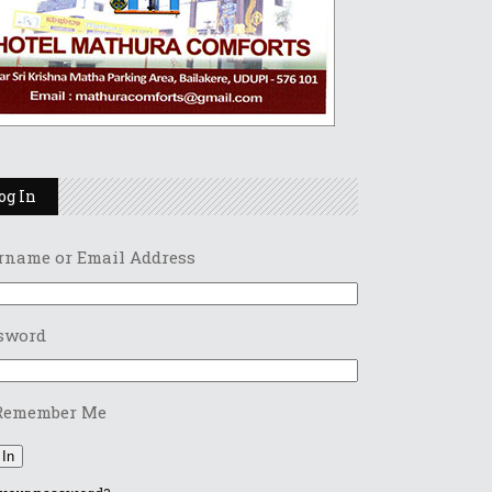
og In
rname or Email Address
sword
Remember Me
 In