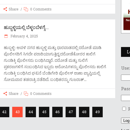
Share
0 Comments
ಹುಬ್ಬಳ್ಳಿಯಲ್ಲಿ ಬೆಳ್ಳಂಬೆಳಗ್ಗೆ...
February 4, 2025
ಹುಬ್ಬಳ್ಳಿ: ಅವಳಿ ನಗರ ಹುಬ್ಬಳ್ಳಿ ಮತ್ತು ಧಾರವಾಡದಲ್ಲಿ ದರೋಡೆ ಮಾಡಿ
L
ಪೊಲೀಸರಿಗೆ ಸಿಗದೇ ಪರಾರಿಯಾಗುತ್ತಿದ್ದ ದರೋಡೆಕೋರರ ಕಾಲಿಗೆ
ಗುಂಡಿಕ್ಕಿ ಪೊಲೀಸರು ಬಂಧಿಸಿದ್ದಾರೆ. ದರೋಡೆ ಮತ್ತು ಸುಲಿಗೆ
ಪ್ರಕರಣಗಳಿಗೆ ಸಂಬಂಧಿಸಿದ ಇಬ್ಬರು ಆರೋಪಿಗಳನ್ನು ಪೊಲೀಸರು ಕಾಲಿಗೆ
Use
ಗುಂಡಿಕ್ಕಿ ಬಂಧಿಸಿದ ಘಟನೆ ಬೆಂಡಿಗೇರಿ ಪೊಲೀಸ್ ಠಾಣಾ ವ್ಯಾಪ್ತಿಯಲ್ಲಿ
ಸೋಮವಾರ ತಡರಾತ್ರಿ ನಡೆದಿದೆ. ಬಂಧಿತರನ್ನು ಗುಜರಾತ್
Pas
Share
0 Comments
42
43
44
45
46
47
48
49
Log