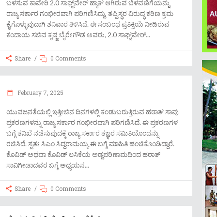
ಬಳಸುವ ಕಾವೇರಿ 2.0 ಸಾಫ್ಟ್​​​​ವೇರ್ ಹ್ಯಾಕ್ ಆಗಿರುವ ಬೆಳವಣಿಗೆಯನ್ನು
ರಾಜ್ಯ ಸರ್ಕಾರ ಗಂಭೀರವಾಗಿ ಪರಿಗಣಿಸಿದ್ದು, ತಪ್ಪಿಸ್ಥರ ವಿರುದ್ಧ ಕಠಿಣ ಕ್ರಮ
ಕೈಗೊಳ್ಳುವುದಾಗಿ ಶನಿವಾರ ತಿಳಿಸಿದೆ. ಈ ಸಂಬಂಧ ಪ್ರತಿಕ್ರಿಯೆ ನೀಡಿರುವ
ಕಂದಾಯ ಸಚಿವ ಕೃಷ್ಣ ಬೈರೇಗೌಡ ಅವರು, 2.0 ಸಾಫ್ಟ್​​​​ವೇರ್
Share
0 Comments
February 7, 2025
ಯುವಜನತೆಯಲ್ಲಿ ಇತ್ತೀಚಿನ ದಿನಗಳಲ್ಲಿ ಕಂಡುಬರುತ್ತಿರುವ ಹಠಾತ್ ಸಾವು
ಪ್ರಕರಣಗಳನ್ನು ರಾಜ್ಯ ಸರ್ಕಾರ ಗಂಭೀರವಾಗಿ ಪರಿಗಣಿಸಿದೆ. ಈ ಪ್ರಕರಣಗಳ
ಬಗ್ಗೆ ತನಿಖೆ ನಡೆಸುವುದಕ್ಕೆ ರಾಜ್ಯ ಸರ್ಕಾರ ತಜ್ಞರ ಸಮಿತಿಯೊಂದನ್ನು
ರಚಿಸಿದೆ. ಸ್ವತಃ ಸಿಎಂ ಸಿದ್ದರಾಮಯ್ಯ ಈ ಬಗ್ಗೆ ಮಾಹಿತಿ ಹಂಚಿಕೊಂಡಿದ್ದಾರೆ.
ಕೊವಿಡ್ ಅಥವಾ ಕೊವಿಡ್ ಲಸಿಕೆಯ ಅಡ್ಡಪರಿಣಾಮದಿಂದ ಹಠಾತ್
ಸಾವಿಗೀಡಾದವರ ಬಗ್ಗೆ ಅಧ್ಯಯನ
Share
0 Comments