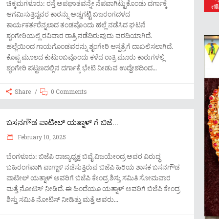
ಚಿಕ್ಕಮಗಳೂರು: ರಸ್ತೆ ಅಪಘಾತವನ್ನೇ ನೆಪವಾಗಿಟ್ಟುಕೊಂಡು ದರ್ಗಾಕ್ಕೆ
ಆಗಮಿಸುತ್ತಿದ್ದವರ ಕಾರನ್ನು ಅಡ್ಡಗಟ್ಟಿ ಬಜರಂಗದಳದ
ಕಾರ್ಯಕರ್ತರೆನ್ನಲಾದ ತಂಡವೊಂದು ಹಲ್ಲೆ ನಡೆಸಿದ ಘಟನೆ
ಶೃಂಗೇರಿಯಲ್ಲಿ ರವಿವಾರ ರಾತ್ರಿ ನಡೆದಿರುವುದು ವರದಿಯಾಗಿದೆ.
ಹಲ್ಲೆಯಿಂದ ಗಾಯಗೊಂಡವರನ್ನು ಶೃಂಗೇರಿ ಆಸ್ಪತ್ರೆಗೆ ದಾಖಲಿಸಲಾಗಿದೆ.
ಕೊಪ್ಪ ಮೂಲದ ಕುಟುಂಬವೊಂದು ಕಳೆದ ರಾತ್ರಿ ಮೂರು ಕಾರುಗಳಲ್ಲಿ
ಶೃಂಗೇರಿ ಪಟ್ಟಣದಲ್ಲಿನ ದರ್ಗಾಕ್ಕೆ ಭೇಟಿ ನೀಡುವ ಉದ್ದೇಶದಿಂದ
Share
0 Comments
ಬಸನಗೌಡ ಪಾಟೀಲ್ ಯತ್ನಾಳ್ ಗೆ ಬಿಜೆ...
February 10, 2025
ಬೆಂಗಳೂರು: ಬಿಜೆಪಿ ರಾಜ್ಯಾಧ್ಯಕ್ಷ ಬಿವೈ ವಿಜಯೇಂದ್ರ ಅವರ ವಿರುದ್ಧ
ಬಹಿರಂಗವಾಗಿ ವಾಗ್ದಾಳಿ ನಡೆಸುತ್ತಿರುವ ಬಿಜೆಪಿ ಹಿರಿಯ ಶಾಸಕ ಬಸನಗೌಡ
ಪಾಟೀಲ್ ಯತ್ನಾಳ್ ಅವರಿಗೆ ಬಿಜೆಪಿ ಕೇಂದ್ರ ಶಿಸ್ತು ಸಮಿತಿ ಸೋಮವಾರ
ಮತ್ತೆ ನೋಟಿಸ್ ನೀಡಿದೆ. ಈ ಹಿಂದೆಯೂ ಯತ್ನಾಳ್ ಅವರಿಗೆ ಬಿಜೆಪಿ ಕೇಂದ್ರ
ಶಿಸ್ತು ಸಮಿತಿ ನೋಟಿಸ್‌ ನೀಡಿತ್ತು ಮತ್ತೆ ಅವರು