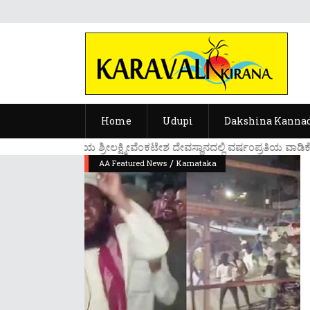
Home
Udupi
Dakshina Kanna
....ಉಡುಪಿಯ ಶ್ರೀಲಕ್ಷ್ಮೀವೆ೦ಕಟೇಶ ದೇವಸ್ಥಾನದಲ್ಲಿ ವರ್ಷ೦ಪ್ರತಿಯ ವಾಡಿಕೆ
/
AA Featured News
Karnataka