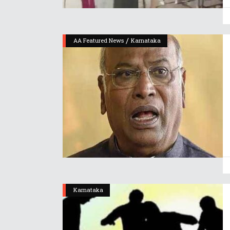
/
AA Featured News
Karnataka
Karnataka