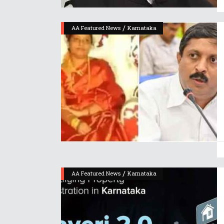
/
AA Featured News
Karnataka
/
AA Featured News
Karnataka