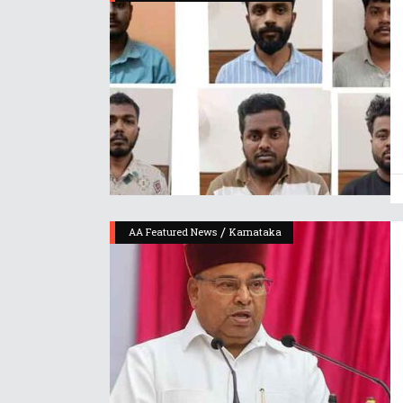
/
AA Featured News
Karnataka