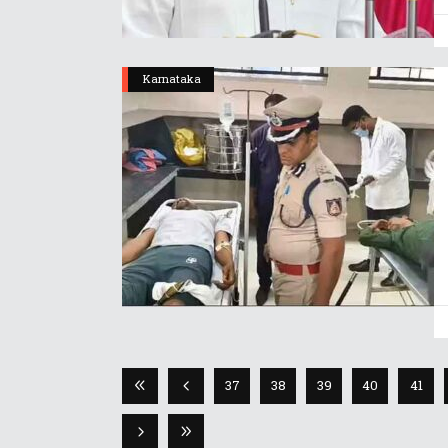
Karnataka
37
38
39
40
41