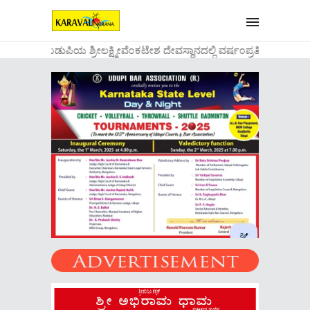
....ಉಡುಪಿಯ ಶ್ರೀಲಕ್ಷ್ಮೀವೆ೦ಕಟೇಶ ದೇವಸ್ಥಾನದಲ್ಲಿ ವರ್ಷ೦ಪ್ರತಿಯ ವಾಡಿ